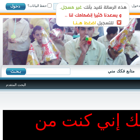
ول:
حفظ البيانات؟
متابع فكك مني
البحث المتقدم
نك إني كنت من