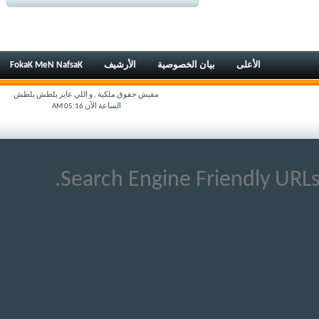
الأعلى
بيان الخصوصية
الأرشيف
FokaK MeN NafsaK
مفيش حقوق ملكية , و اللي عايز يلطش يلطش
الساعة الآن
05:16 AM
Search Engine Friendly URLs