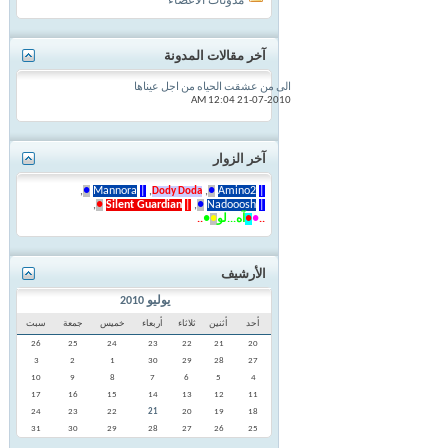
مدونات الاعضاء
آخر مقالات المدونة
الى من عشقت الحياه من اجل عيناها
12:04 AM
21-07-2010
آخر الزوار
,
●
Mannora
|
,
,
●
Amino2
|
Dody Doda
,
●
Silent Guardian
|
,
●
Nadooosh
|
..
●
●
آه...لو
●
●
..
الأرشيف
يوليو 2010
أحد
أثنين
ثلاثاء
أربعاء
خميس
جمعة
سبت
26
25
24
23
22
21
20
3
2
1
30
29
28
27
10
9
8
7
6
5
4
17
16
15
14
13
12
11
24
23
22
21
20
19
18
31
30
29
28
27
26
25