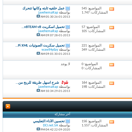
المنتدى
المواضيع: 545
عمل خلفيه ثابته وكأنها تتحرك
مشاهدة
المشاركات: 1.747
بواسطة
javehemaRap
تغذيات
05:30 AM
26-01-2013
هذا
المنتدى
المواضيع: 57
تحميل اسكربت vBTEAM vB...
مشاهدة
المشاركات: 105
بواسطة
javehemaRap
تغذيات
09:07 AM
28-01-2013
هذا
المنتدى
المواضيع: 221
تحميل سكربت الصوتيات Pi XML...
مشاهدة
المشاركات: 349
بواسطة
wawlHyday
تغذيات
09:01 AM
30-01-2013
هذا
المنتدى
المواضيع: 0
لا يوجد
مشاهدة
المشاركات: 0
تغذيات
هذا
المنتدى
المواضيع: 164
شرح اسهل طريقة للربح من...
مشاهدة
المشاركات: 198
بواسطة
javehemaRap
تغذيات
10:34 AM
29-01-2013
هذا
المنتدى
آخر مشاركة
المواضيع: 156
تحسين الأداء التعليمي
مشاهدة
المشاركات: 1.557
بواسطة
DCI.net.SA
تغذيات
04:42 PM
22-09-2020
هذا