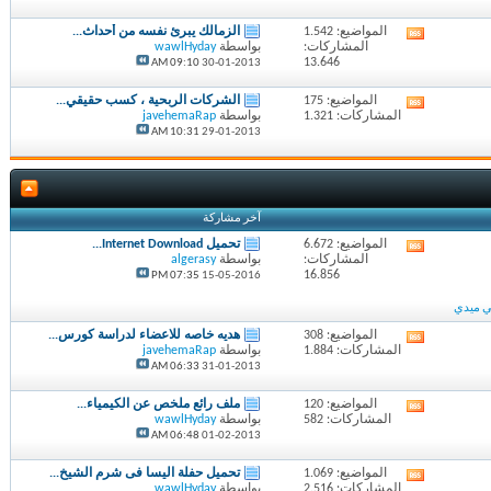
المواضيع: 1.542
الزمالك يبرئ نفسه من أحداث...
مشاهدة
المشاركات:
بواسطة
wawlHyday
تغذيات
13.646
09:10 AM
30-01-2013
هذا
المنتدى
المواضيع: 175
الشركات الربحية ، كسب حقيقي...
مشاهدة
المشاركات: 1.321
بواسطة
javehemaRap
تغذيات
10:31 AM
29-01-2013
هذا
المنتدى
آخر مشاركة
المواضيع: 6.672
تحميل Internet Download...
مشاهدة
المشاركات:
بواسطة
algerasy
تغذيات
16.856
07:35 PM
15-05-2016
هذا
المنتدى
ميدي
المواضيع: 308
هديه خاصه للاعضاء لدراسة كورس...
مشاهدة
المشاركات: 1.884
بواسطة
javehemaRap
تغذيات
06:33 AM
31-01-2013
هذا
المنتدى
المواضيع: 120
ملف رائع ملخص عن الكيمياء...
مشاهدة
المشاركات: 582
بواسطة
wawlHyday
تغذيات
06:48 AM
01-02-2013
هذا
المنتدى
المواضيع: 1.069
تحميل حفلة اليسا فى شرم الشيخ...
مشاهدة
المشاركات: 2.516
بواسطة
wawlHyday