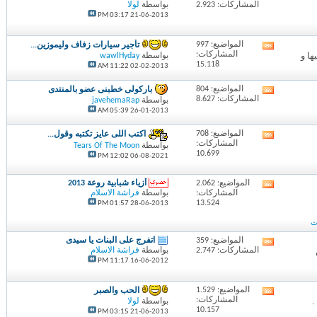
المشاركات: 2.923
بواسطة
لولا
تغذيات
03:17 PM
21-06-2013
هذا
المنتدى
المواضيع: 997
تأجير سيارات زفاف وليموزين...
مشاهدة
المشاركات:
 و
بواسطة
wawlHyday
تغذيات
15.118
11:22 AM
02-02-2013
هذا
المنتدى
المواضيع: 804
باركولى خطبنى عضو بالمنتدى
مشاهدة
المشاركات: 8.627
بواسطة
javehemaRap
تغذيات
05:39 AM
26-01-2013
هذا
المنتدى
المواضيع: 708
اكتب اللى عايز تكتبه وقول...
مشاهدة
المشاركات:
بواسطة
Tears Of The Moon
تغذيات
10.699
12:02 PM
06-08-2021
هذا
المنتدى
المواضيع: 2.062
أزياء شبابية روعة 2013
مشاهدة
المشاركات:
بواسطة
فراشة الاسلام
تغذيات
13.524
01:57 PM
28-06-2013
هذا
المنتدى
المواضيع: 359
اتفرج على البنات يا سيدى
مشاهدة
المشاركات: 2.747
بواسطة
فراشة الاسلام
تغذيات
11:17 PM
16-06-2012
هذا
المنتدى
المواضيع: 1.529
الحب والصبر
مشاهدة
المشاركات:
بواسطة
لولا
تغذيات
10.157
03:15 PM
21-06-2013
هذا