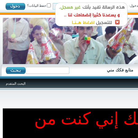
ول:
حفظ البيانات؟
متابع فكك مني
البحث المتقدم
نك إني كنت من