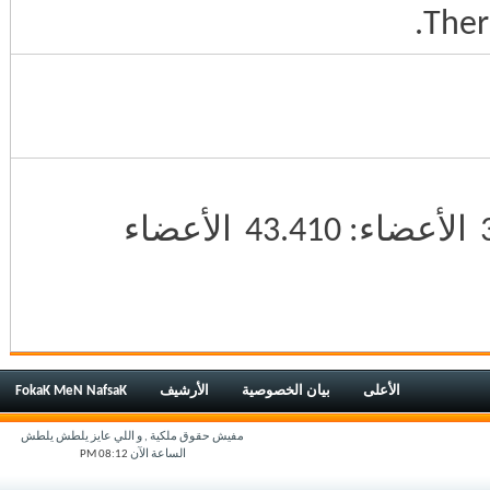
Ther
الأعضاء
43.410
الأعضاء
الأعلى
بيان الخصوصية
الأرشيف
FokaK MeN NafsaK
مفيش حقوق ملكية , و اللي عايز يلطش يلطش
الساعة الآن
08:12 PM