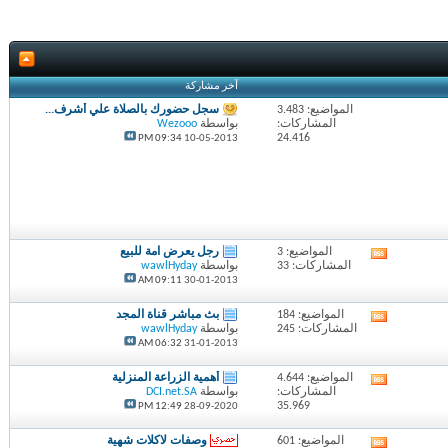
آخر مشاركة
المواضيع: 3.483
سجل حضورك بالصلاة علي أشرف...
المشاركات:
بواسطة
Wezooo
24.416
09:34 PM
10-05-2013
المواضيع: 3
رجل يعرض امة للبيع
مشاهدة
المشاركات: 33
بواسطة
wawlHyday
تغذيات
09:11 AM
30-01-2013
هذا
المنتدى
المواضيع: 184
بث مباشر قناة المجد
مشاهدة
المشاركات: 245
بواسطة
wawlHyday
تغذيات
06:32 AM
31-01-2013
هذا
المنتدى
المواضيع: 4.644
أهمية الزراعة المنزلية
مشاهدة
المشاركات:
بواسطة
DCI.net.SA
تغذيات
35.969
12:49 PM
28-09-2020
هذا
المنتدى
المواضيع: 601
وصفات لاكلات شهية
مشاهدة