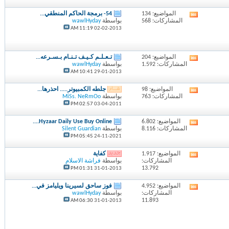
المنتدى
المواضيع: 134
54- برمجة الحاكم المنطقي...
مشاهدة
المشاركات: 568
بواسطة
wawlHyday
تغذيات
11:19 AM
02-02-2013
هذا
المنتدى
المواضيع: 204
تـعـلـم كـيـف تـنـام بـسـرعه...
مشاهدة
المشاركات: 1.592
بواسطة
wawlHyday
تغذيات
10:41 AM
29-01-2013
هذا
المنتدى
المواضيع: 98
جلطه الكمبيوتر..... احذرها...
مشاهدة
المشاركات: 763
بواسطة
MiSs. NeRmOo
تغذيات
02:57 PM
03-04-2011
هذا
المنتدى
المواضيع: 6.802
Hyzaar Daily Use Buy Online....
مشاهدة
المشاركات: 8.116
بواسطة
Silent Guardian
تغذيات
05:45 PM
24-11-2021
هذا
المنتدى
المواضيع: 1.917
كفاية
مشاهدة
المشاركات:
بواسطة
فراشة الاسلام
تغذيات
13.792
01:31 PM
31-01-2013
هذا
المنتدى
المواضيع: 4.952
فوز ساحق لسيرينا ويليامز في...
مشاهدة
المشاركات:
بواسطة
wawlHyday
تغذيات
11.893
06:30 AM
31-01-2013
هذا
المنتدى