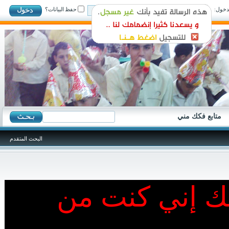
ول:
حفظ البيانات؟
متابع فكك مني
البحث المتقدم
نك إني كنت من