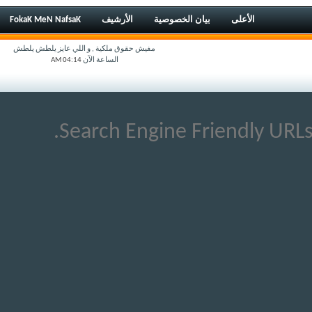
الأعلى
بيان الخصوصية
الأرشيف
FokaK MeN NafsaK
مفيش حقوق ملكية , و اللي عايز يلطش يلطش
الساعة الآن
04:14 AM
Search Engine Friendly URLs