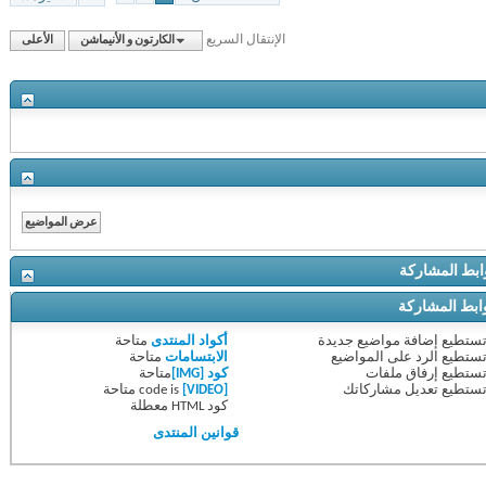
الإنتقال السريع
الكارتون و الأنيماشن
الأعلى
ط المشاركة
ط المشاركة
ستطيع
إضافة مواضيع جديدة
أكواد المنتدى
متاحة
ستطيع
الرد على المواضيع
الابتسامات
متاحة
ستطيع
إرفاق ملفات
كود [IMG]
متاحة
ستطيع
تعديل مشاركاتك
[VIDEO]
code is
متاحة
كود HTML
معطلة
قوانين المنتدى