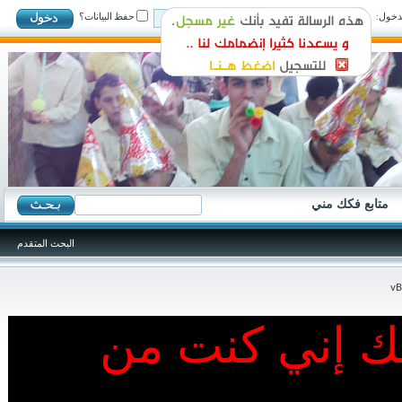
ول:
حفظ البيانات؟
متابع فكك مني
البحث المتقدم
نك إني كنت من