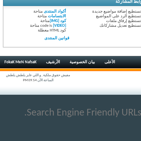
ط المشاركة
ستطيع
إضافة مواضيع جديدة
أكواد المنتدى
متاحة
ستطيع
الرد على المواضيع
الابتسامات
متاحة
ستطيع
إرفاق ملفات
كود [IMG]
متاحة
ستطيع
تعديل مشاركاتك
[VIDEO]
code is
متاحة
كود HTML
معطلة
قوانين المنتدى
الأعلى
بيان الخصوصية
الأرشيف
FokaK MeN NafsaK
مفيش حقوق ملكية , و اللي عايز يلطش يلطش
الساعة الآن
09:54 PM
Search Engine Friendly URLs