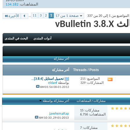
18-05-2009
المشاهدات:
134.182
...
11
3
2
1
صفحة 1 من 17
من 1 إلى 20 من 337
الأخيرة
vBul
أدوات المنتدى
البحث في المنتدى
آخر مشاركة
Threads / Posts
آخر مشاركة
المواضيع: 215
تحميل استايل [3.8.4]...
مشاهدة
المشاركات: 329
بواسطة
eldanf
تغذيات
01:56 AM
08-01-2012
هذا
المنتدى
مشاركات
/
المشاهدات
آخر مشاركة بواسطة
مشاركات:
15
javehemaRap
المشاهدات: 6.756
10:33 AM
29-01-2013,
مشاركات:
7