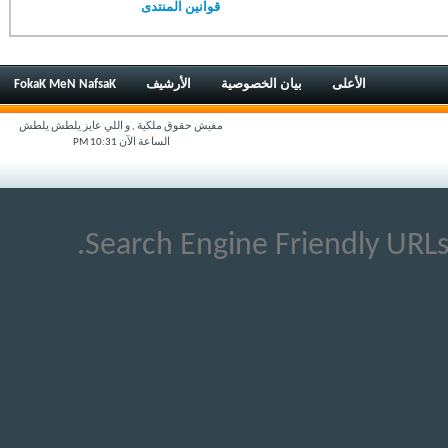
قوانين المنتدى
الأعلى
بيان الخصوصية
الأرشيف
FokaK MeN NafsaK
مفيش حقوق ملكية , و اللي عايز يلطش يلطش
الساعة الآن
10:31 PM
Search Engine Friendly URLs