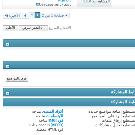
Mannora
المشاهدات: 1.534
02:09 AM
06-07-2010,
2
1
صفحة 1 من 2
الأخيرة
الإنتقال السريع
الشعر المرئي
الأعلى
ط المشاركة
ط المشاركة
ستطيع
إضافة مواضيع جديدة
أكواد المنتدى
متاحة
ستطيع
الرد على المواضيع
الابتسامات
متاحة
ستطيع
إرفاق ملفات
كود [IMG]
متاحة
ستطيع
تعديل مشاركاتك
[VIDEO]
code is
متاحة
كود HTML
معطلة