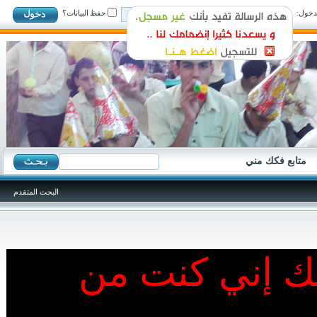
ول:
حفظ البيانات؟
متابع فكك مني
البحث المتقدم
نك إني كنت من