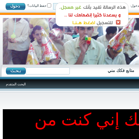
ول:
حفظ البيانات؟
متابع فكك مني
البحث المتقدم
نك إني كنت من