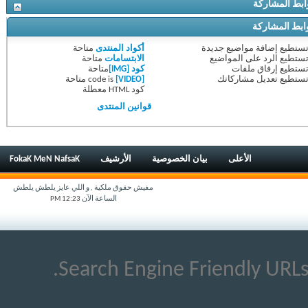
ط المشاركة
ط المشاركة
ستطيع
إضافة مواضيع جديدة
أكواد المنتدى
متاحة
ستطيع
الرد على المواضيع
الابتسامات
متاحة
ستطيع
إرفاق ملفات
كود [IMG]
متاحة
ستطيع
تعديل مشاركاتك
[VIDEO]
code is
متاحة
كود HTML
معطلة
قوانين المنتدى
الأعلى
بيان الخصوصية
الأرشيف
FokaK MeN NafsaK
مفيش حقوق ملكية , و اللي عايز يلطش يلطش
الساعة الآن
12:23 PM
Search Engine Friendly URLs