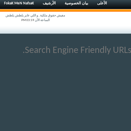
الأعلى
بيان الخصوصية
الأرشيف
FokaK MeN NafsaK
مفيش حقوق ملكية , و اللي عايز يلطش يلطش
الساعة الآن
03:59 PM
Search Engine Friendly URLs