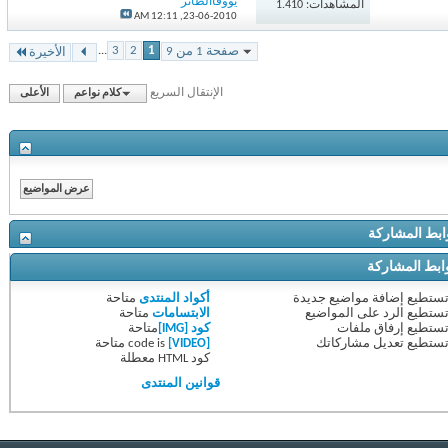
يووفاالطائر
المشاهدات: 1.410
12:11 AM
23-06-2010,
...
3
2
1
صفحة 1 من 9
الأخيرة
الإنتقال السريع
كلام نواعم
الأعلى
ط المشاركة
ط المشاركة
ستطيع
إضافة مواضيع جديدة
أكواد المنتدى
متاحة
ستطيع
الرد على المواضيع
الابتسامات
متاحة
ستطيع
إرفاق ملفات
كود [IMG]
متاحة
ستطيع
تعديل مشاركاتك
[VIDEO]
code is
متاحة
كود HTML
معطلة
قوانين المنتدى