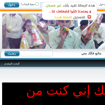
ول:
حفظ البيانات؟
متابع فكك مني
البحث المتقدم
نك إني كنت من