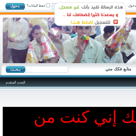
ول:
حفظ البيانات؟
متابع فكك مني
البحث المتقدم
نك إني كنت من