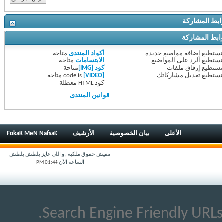
ط المشاركة
ط المشاركة
ستطيع
إضافة مواضيع جديدة
أكواد المنتدى
متاحة
ستطيع
الرد على المواضيع
الابتسامات
متاحة
ستطيع
إرفاق ملفات
كود [IMG]
متاحة
ستطيع
تعديل مشاركاتك
[VIDEO]
code is
متاحة
كود HTML
معطلة
قوانين المنتدى
الأعلى
بيان الخصوصية
الأرشيف
FokaK MeN NafsaK
مفيش حقوق ملكية , و اللي عايز يلطش يلطش
الساعة الآن
01:44 PM
Search Engine Friendly URLs