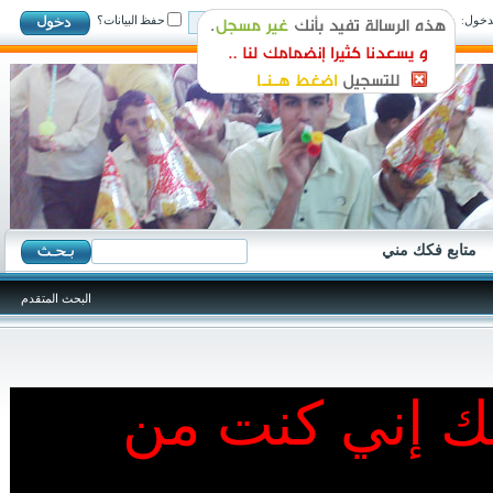
ول:
حفظ البيانات؟
متابع فكك مني
البحث المتقدم
نك إني كنت من