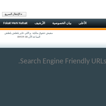
الإنتقال السريع
الأعلى
بيان الخصوصية
الأرشيف
FokaK MeN NafsaK
مفيش حقوق ملكية , و اللي عايز يلطش يلطش
الساعة الآن
09:38 AM
Search Engine Friendly URLs