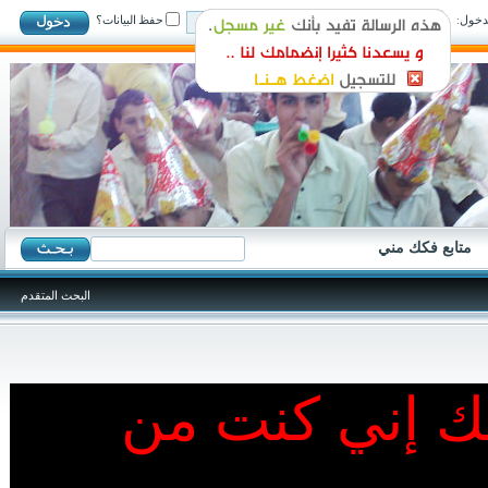
ول:
حفظ البيانات؟
متابع فكك مني
البحث المتقدم
نك إني كنت من