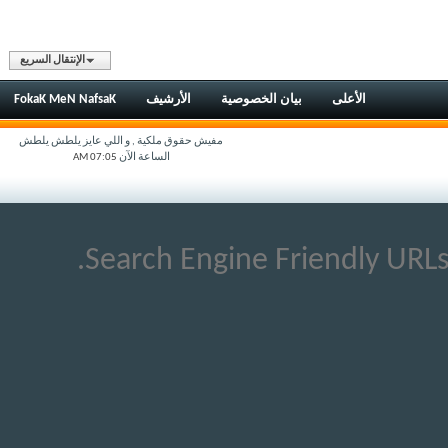
الإنتقال السريع
الأعلى
بيان الخصوصية
الأرشيف
FokaK MeN NafsaK
مفيش حقوق ملكية , و اللي عايز يلطش يلطش
الساعة الآن
07:05 AM
Search Engine Friendly URLs